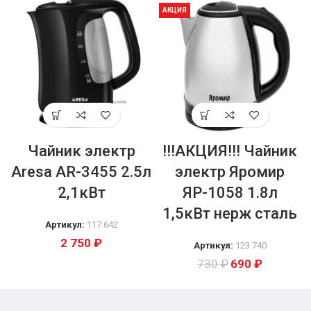
АКЦИЯ
Чайник электр
!!!АКЦИЯ!!! Чайник
Aresa AR-3455 2.5л
электр Яромир
2,1кВт
ЯР-1058 1.8л
1,5кВт нерж сталь
Артикул:
117 642
2 750
₽
Артикул:
123 740
730
₽
690
₽